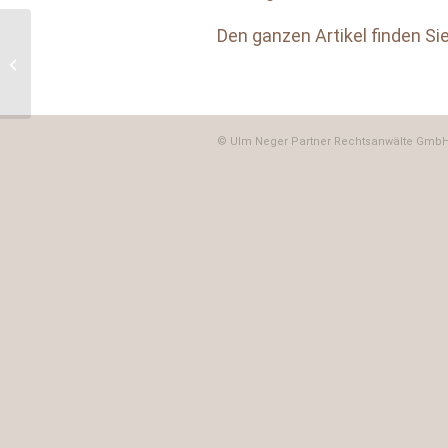
Den ganzen Artikel finden Si
Aktuelle Praxisfragen für
Gemeinden bei
kommunalen
Auftragsvergaben –...
© Ulm Neger Partner Rechtsanwälte GmbH 