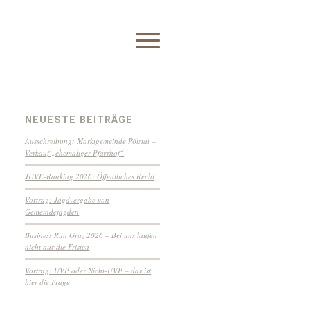
NEUESTE BEITRÄGE
Ausschreibung: Marktgemeinde Pölstal –
Verkauf „ehemaliger Pfarrhof“
JUVE-Ranking 2026: Öffentliches Recht
Vortrag: Jagdvergabe von
Gemeindejagden
Business Run Graz 2026 – Bei uns laufen
nicht nur die Fristen
Vortrag: UVP oder Nicht-UVP – das ist
hier die Frage