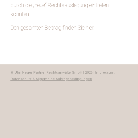
durch die „neue“ Rechtsauslegung eintreten
könnten.
Den gesamten Beitrag finden Sie
hier
.
© Ulm Neger Partner Rechtsanwälte GmbH | 2026 |
Impressum,
Datenschutz & Allgemeine Auftragsbedingungen